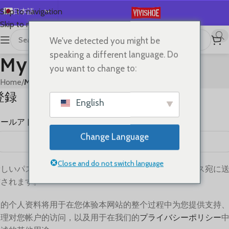
日本語
Skip to navigation
Skip to main content
English
We've detected you might be
Español
speaking a different language. Do
My account
Deutsch
you want to change to:
Français
Home
/
My account
登録
Русский
English
한국어
メールアドレス
*
العربية
Change Language
Português
简体中文
Close and do not switch language
新しいパスワードを設定するリンクが登録メールアドレス宛に
信されます。
您的个人资料将用于在您体验本网站的整个过程中为您提供支持
管理对您帐户的访问，以及用于在我们的
プライバシーポリシー